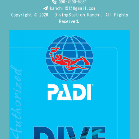
090-7590-5531
kanchi1515@gmail.com
Copyright © 2026
DivingStation Kanchi.
All Rights
Reserved.