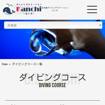
宮古島ダイビングステーション
-カンチ-
Home
»
ダイビングコース一覧
D.S.Kanchi
ダイビングコース
Diving Course