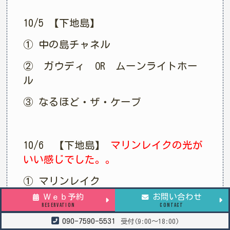
10/5 【下地島】
① 中の島チャネル
② ガウディ OR ムーンライトホー
ル
③ なるほど・ザ・ケーブ
10/6 【下地島】
マリンレイクの光が
いい感じでした。。
① マリンレイク
Ｗｅｂ予約
お問い合わせ
② 通り池
RESERVATION
CONTACT
090-7590-5531
受付(9:00～18:00)
③ 本ドロップ