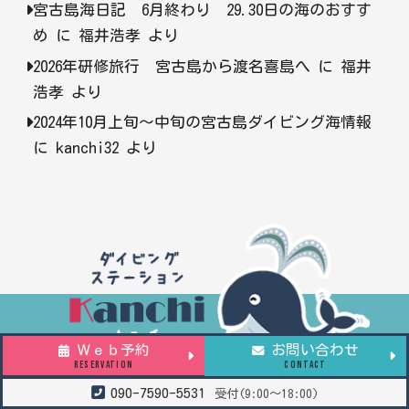
宮古島海日記 6月終わり 29.30日の海のおすす
め
に
福井浩孝
より
2026年研修旅行 宮古島から渡名喜島へ
に
福井
浩孝
より
2024年10月上旬〜中旬の宮古島ダイビング海情報
に
kanchi32
より
Ｗｅｂ予約
お問い合わせ
RESERVATION
CONTACT
090-7590-5531
受付(9:00～18:00)