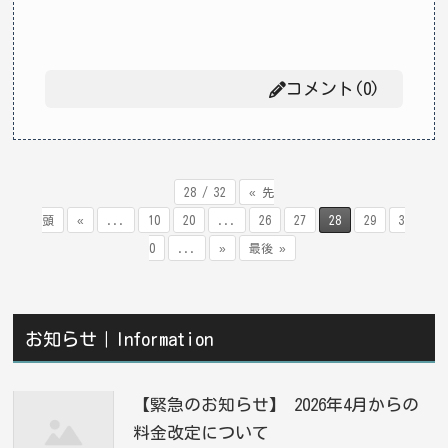
コメント(0)
28 / 32
« 先
頭
«
...
10
20
...
26
27
28
29
3
0
...
»
最後 »
お知らせ｜Information
【緊急のお知らせ】 2026年4月からの
料金改定について