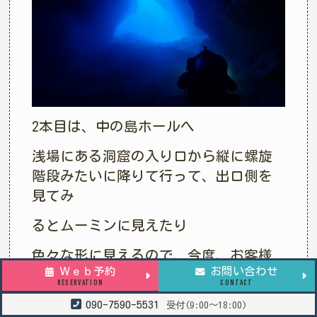
2本目は、中の島ホールへ
浅場にある洞窟の入り口から縦に螺旋
階段みたいに降りて行って、出口側を
見てみ
るとムーミンに見えたり
色々な形に見えるので、今度、お客様
Ｗｅｂ予約
お問い合わせ
にアンケートでもとってみよーかなぁ
RESERVATION
CONTACT
ー😃
090-7590-5531
受付(9:00～18:00)