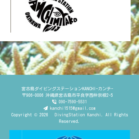
宮古島ダイビングステーションKANCHI-カンチ-
〒906-0006 沖縄県宮古島市平良字西仲宗根2-5
090-7590-5531
kanchi1515@gmail.com
Copyright © 2026
DivingStation Kanchi.
All Rights
Reserved.