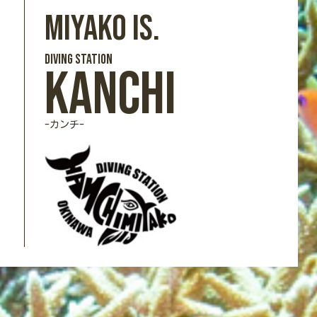
Miyako Is.
DIVING station
Kanchi
-カンチ-