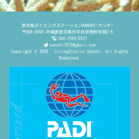
宮古島ダイビングステーションKANCHI-カンチ-
〒906-0006 沖縄県宮古島市平良字西仲宗根2-5
090-7590-5531
kanchi1515@gmail.com
Copyright © 2026
DivingStation Kanchi.
All Rights
Reserved.